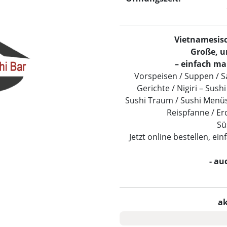
Vietnamesisc
Große, u
– einfach ma
Vorspeisen / Suppen / Sa
Gerichte / Nigiri – Sush
Sushi Traum / Sushi Menüs 
Reispfanne / Er
Sü
Jetzt online bestellen, ei
- au
ak