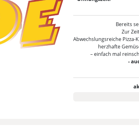
Bereits sei
Zur Zei
Abwechslungsreiche Pizza-Kar
herzhafte Gemüse-
– einfach mal reinsc
- au
ak